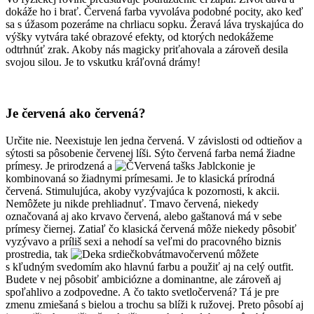
dokáže ho i brať. Červená farba vyvoláva podobné pocity, ako keď
sa s úžasom pozeráme na chrliacu sopku. Žeravá láva tryskajúca do
výšky vytvára také obrazové efekty, od ktorých nedokážeme
odtrhnúť zrak. Akoby nás magicky priťahovala a zároveň desila
svojou silou. Je to vskutku kráľovná drámy!
Je červená ako červená?
Určite nie. Neexistuje len jedna červená. V závislosti od odtieňov a
sýtosti sa pôsobenie červenej líši. Sýto červená farba nemá žiadne
prímesy. Je prirodzená a
nie je
kombinovaná so žiadnymi prímesami. Je to klasická prírodná
červená. Stimulujúca, akoby vyzývajúca k pozornosti, k akcii.
Nemôžete ju nikde prehliadnuť. Tmavo červená, niekedy
označovaná aj ako krvavo červená, alebo gaštanová má v sebe
prímesy čiernej. Zatiaľ čo klasická červená môže niekedy pôsobiť
vyzývavo a príliš sexi a nehodí sa veľmi do pracovného biznis
prostredia, tak
tmavočervenú môžete
s kľudným svedomím ako hlavnú farbu a použiť aj na celý outfit.
Budete v nej pôsobiť ambiciózne a dominantne, ale zároveň aj
spoľahlivo a zodpovedne. A čo takto svetločervená? Tá je pre
zmenu zmiešaná s bielou a trochu sa blíži k ružovej. Preto pôsobí aj