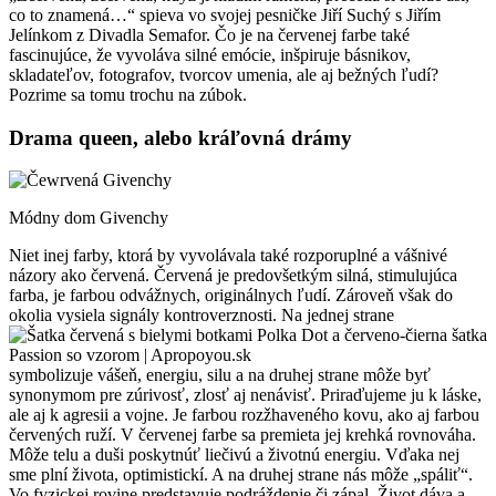
co to znamená…“ spieva vo svojej pesničke Jiří Suchý s Jiřím
Jelínkom z Divadla Semafor. Čo je na červenej farbe také
fascinujúce, že vyvoláva silné emócie, inšpiruje básnikov,
skladateľov, fotografov, tvorcov umenia, ale aj bežných ľudí?
Pozrime sa tomu trochu na zúbok.
Drama queen, alebo kráľovná drámy
Módny dom Givenchy
Niet inej farby, ktorá by vyvolávala také rozporuplné a vášnivé
názory ako červená. Červená je predovšetkým silná, stimulujúca
farba, je farbou odvážnych, originálnych ľudí. Zároveň však do
okolia vysiela signály kontroverznosti. Na jednej strane
symbolizuje vášeň, energiu, silu a na druhej strane môže byť
synonymom pre zúrivosť, zlosť aj nenávisť. Priraďujeme ju k láske,
ale aj k agresii a vojne. Je farbou rozžhaveného kovu, ako aj farbou
červených ruží. V červenej farbe sa premieta jej krehká rovnováha.
Môže telu a duši poskytnúť liečivú a životnú energiu. Vďaka nej
sme plní života, optimistickí. A na druhej strane nás môže „spáliť“.
Vo fyzickej rovine predstavuje podráždenie či zápal. Život dáva a