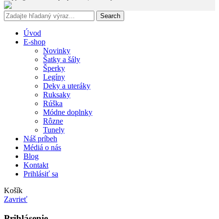
Search
Úvod
E-shop
Novinky
Šatky a šály
Šperky
Legíny
Deky a uteráky
Ruksaky
Rúška
Módne doplnky
Rôzne
Tunely
Náš príbeh
Médiá o nás
Blog
Kontakt
Prihlásiť sa
Košík
Zavrieť
Prihlásenie