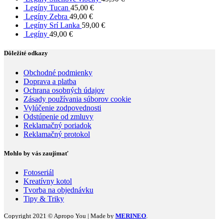
Legíny Tucan
45,00
€
Legíny Zebra
49,00
€
Legíny Srí Lanka
59,00
€
Legíny
49,00
€
Dôležité odkazy
Obchodné podmienky
Doprava a platba
Ochrana osobných údajov
Zásady používania súborov cookie
Vylúčenie zodpovednosti
Odstúpenie od zmluvy
Reklamačný poriadok
Reklamačný protokol
Mohlo by vás zaujímať
Fotoseriál
Kreatívny kotol
Tvorba na objednávku
Tipy & Triky
Copyright 2021 © Apropo You | Made by
MERINEO
.