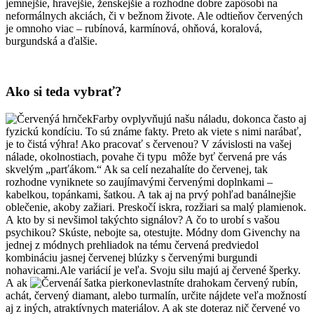
jemnejšie, hravejšie, ženskejšie a rozhodne dobre zapôsobí na
neformálnych akciách, či v bežnom živote. Ale odtieňov červených
je omnoho viac – rubínová, karmínová, ohňová, koralová,
burgundská a ďalšie.
Ako si teda vybrať?
Farby ovplyvňujú našu náladu, dokonca často aj
fyzickú kondíciu. To sú známe fakty. Preto ak viete s nimi narábať,
je to čistá výhra! Ako pracovať s červenou? V závislosti na vašej
nálade, okolnostiach, povahe či typu môže byť červená pre vás
skvelým „parťákom.“ Ak sa celí nezahalíte do červenej, tak
rozhodne vyniknete so zaujímavými červenými doplnkami –
kabelkou, topánkami, šatkou. A tak aj na prvý pohľad banálnejšie
oblečenie, akoby zažiari. Preskočí iskra, rozžiari sa malý plamienok.
A kto by si nevšimol takýchto signálov? A čo to urobí s vašou
psychikou? Skúste, nebojte sa, otestujte. Módny dom Givenchy na
jednej z módnych prehliadok na tému červená predviedol
kombináciu jasnej červenej blúzky s červenými burgundi
nohavicami.Ale variácií je veľa. Svoju silu majú aj červené šperky.
A ak
nevlastníte drahokam červený rubín,
achát, červený diamant, alebo turmalín, určite nájdete veľa možností
aj z iných, atraktívnych materiálov. A ak ste doteraz nič červené vo