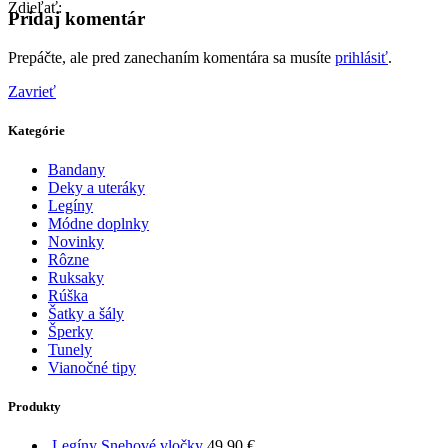
Pridaj komentár
Prepáčte, ale pred zanechaním komentára sa musíte
prihlásiť
.
Zavrieť
Kategórie
Bandany
Deky a uteráky
Legíny
Módne doplnky
Novinky
Rôzne
Ruksaky
Rúška
Šatky a šály
Šperky
Tunely
Vianočné tipy
Produkty
Legíny Snehové vločky
49,90
€