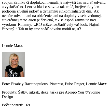
svojom šatníku či doplnkoch nemali, je najvyšší čas nabrať odvahu
a vyskúšať to. Leto sa hlási o slovo a tak teplé, hrejivé tóny len
podporia živelnú radosť a dynamiku slnkom zaliatych dní. Ak
nemáte odvahu ani na oblečenie, ani na doplnky v sebavedomej,
suverénnej farbe akou je červená, tak sa aspoň zamyslite nad
výrokom Rihanny: „Rúž môže rozžiariť celý váš look. Najmä
červený!“ Tak tu by sme snáď odvahu mohli nájsť!
Lennie Maxx
Foto: Pixabay Ractapopulous, Pinterest, Ľubo Prager, Lennie Maxx
Produkty: Šatky, ruksak, deka, taška pre Apropo You ©Yvonne
Design
Počet pozretí: 1691