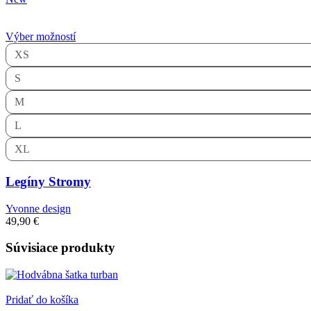
Výber možností
XS
S
M
L
XL
Legíny Stromy
Yvonne design
49,90
€
Súvisiace produkty
Pridať do košíka