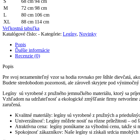
S
68 cm
94 cm
M
72 cm
98 cm
L
80 cm
106 cm
XL
88 cm
114 cm
Veľkostná tabuľka
Katalógové číslo:
-
Kategórie:
Legíny
,
Novinky
Popis
Ďalšie informácie
Recenzie (0)
Popis
Pre svoj nezameniteľný vzor sa hodia rovnako pre štíhle dievčatá, ak
Budete stredobodom pozornosti, ale zároveň skryjete pod výnimočný v
Legíny sú vyrobené z pružného jemnučkého materiálu, ktorý sa príje
Vzhľadom na udržateľnosť a ekologické zmýšľanie firmy netvoríme 
zaručená.
Kvalitné materiály: legíny sú vyrobené z pružných a priedušný
Univerzálnosť: Legíny môžete nosiť na rôzne príležitosti – od š
Atraktívna cena: legíny ponúkame za výhodnú cenu, takže si mô
Spokojnosť zákazníkov: Naše legíny si získali srdcia mnohých s