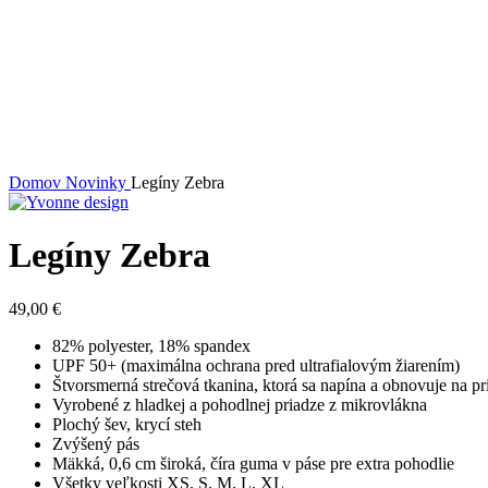
Click to enlarge
Domov
Novinky
Legíny Zebra
Legíny Zebra
49,00
€
82% polyester, 18% spandex
UPF 50+ (maximálna ochrana pred ultrafialovým žiarením)
Štvorsmerná strečová tkanina, ktorá sa napína a obnovuje na p
Vyrobené z hladkej a pohodlnej priadze z mikrovlákna
Plochý šev, krycí steh
Zvýšený pás
Mäkká, 0,6 cm široká, číra guma v páse pre extra pohodlie
Všetky veľkosti XS, S, M, L, XL