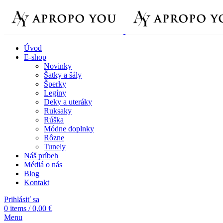
New
Úvod
E-shop
Novinky
Šatky a šály
Šperky
Legíny
Deky a uteráky
Ruksaky
Rúška
Módne doplnky
Rôzne
Tunely
Náš príbeh
Médiá o nás
Blog
Kontakt
Prihlásiť sa
0
items
/
0,00
€
Menu