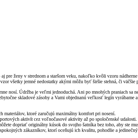
o aj pre ženy v strednom a staršom veku, nakoľko kvôli vzoru nádherne 
zor všetky jemné nedostatky akými môžu byť širšie stehná, či väčšie p
mne nosí. Údržba je veľmi jednoduchá. Ani po mnohých praniach sa ne
zbytočne skladové zásoby a Vami objednanú veľkosť legín vyrábame a
ch materiálov, ktoré zaručujú maximálny komfort pri nosení.
portových aktivít cez voľnočasové aktivity až po spoločenské udalosti.
žete dopriať originálny kúsok do svojho šatníka bez toho, aby ste muse
pokojných zákazníkov, ktorí oceňujú ich kvalitu, pohodlie a jedinečný