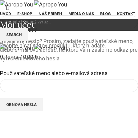
ÚVOD
E-SHOP
NÁŠ PRÍBEH
MÉDIÁ O NÁS
BLOG
KONTAKT
Prihlásiť sa
Môj účet
0
items
/
0,00
€
SEARCH
Menu
Stratili ste heslo? Prosím, zadajte používateľské meno,
Začnite písať názov produktu, ktorý hľadáte.
alebo e-mailovú adresu, na ktorú vám zašleme odkaz pre
0
items
/
0,00
€
vytvorenie nového hesla.
Používateľské meno alebo e-mailová adresa
OBNOVA HESLA