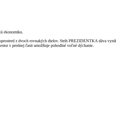
kú ekonomiku.
uprostred z dvoch rovnakých dielov. Strih PREZIDENTKA dáva vynikn
iestor v prednej časti umožňuje pohodlné voľné dýchanie.