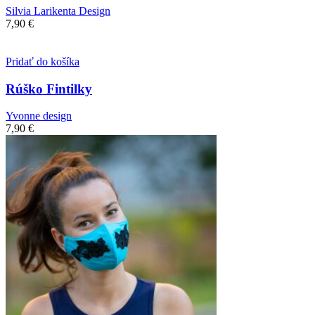
Silvia Larikenta Design
7,90
€
Pridať do košíka
Rúško Fintilky
Yvonne design
7,90
€