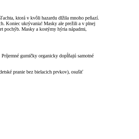
 šľachta, ktorá v kvôli hazardu dlžila mnoho peňazí.
ch. Koniec ukrývania! Masky ale prežili a v plnej
niet pochýb. Masky a kostýmy hýria nápadmi,
u. Príjemné gumičky organicky dopĺňajú samotné
tské pranie bez bielacich prvkov), osušiť