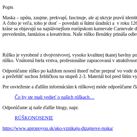
Popis
Maska – upúta, zaujme, prekvapí, fascinuje, ale aj ukryje pravú identi
A čoho je veľa, toho je dosť – povedali si štátni úradníci a v roku 
kráse sa objavujú na najslávnejšom európskom karnevale Carnevale d
prevedením, fantáziou a kreativitou. Naše rúško Benátky prináša odl
Rúško je vyrobené z dvojvrstvovej, vysoko kvalitnej tkanej bavlny
rúško. Vnútorná biela vrstva, profesionálne zapracovaná v atraktívnom s
Odporúčame rúško po každom nosení ihneď ručne preprať vo vode do 4
a prežehliť suchou žehličkou na stupeň 2-3. Materiál bol pred šitím v
Pre osvieženie a ďalším informáciám k rúškovej móde odporúčame č
Čo by ste mali vedieť o našich rúškach…
Odporúčame aj naše ďalšie blogy, napr.
RÚŠKONOSENIE
https://www.apropoyou.sk/ako-vznikaju-dizajnove-ruska/