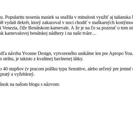
tu. Popularitu nosenia masiek sa snažila v minulosti využiť aj talianska
1268 vydali dekrét, ktorý zakazoval v noci chodiť v maškarných kostýmo
i Venezia, čiže Benátskom karnevale. A že je na čo sa pozerať o tom 
esk karnevalovej benátskej nádhery i na naše tváre…
 podľa návrhu Yvonne Design, vytvoreného unikátne len pre Apropo Yo
trihu, je takisto z kvalitnej bavlnenej látky.
0 stupňov (v pracom prášku typu Sensitive, alebo určený pre jemné de
ypratý a vyžehlený.
lánok na našom blogu s názvom: