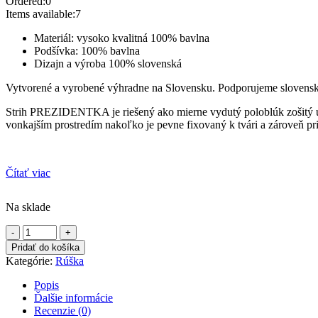
Ordered:
0
Items available:
7
Materiál: vysoko kvalitná 100% bavlna
Podšívka: 100% bavlna
Dizajn a výroba 100% slovenská
Vytvorené a vyrobené výhradne na Slovensku. Podporujeme slovens
Strih PREZIDENTKA je riešený ako mierne vydutý poloblúk zošitý 
vonkajším prostredím nakoľko je pevne fixovaný k tvári a zároveň pr
Čítať viac
Na sklade
množstvo
Rúško
Pridať do košíka
Benátky
Kategórie:
Rúška
Popis
Ďalšie informácie
Recenzie (0)