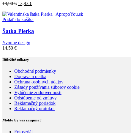
19,90
€
13,93
€
Pridať do košíka
Šatka Pierka
Yvonne design
14,50
€
Dôležité odkazy
Obchodné podmienky
Doprava a platba
Ochrana osobných údajov
Zásady používania súborov cookie
Vylúčenie zodpovednosti
Odstúpenie od zmluvy
Reklamačný poriadok
Reklamačný protokol
Mohlo by vás zaujímať
Fotoseriál