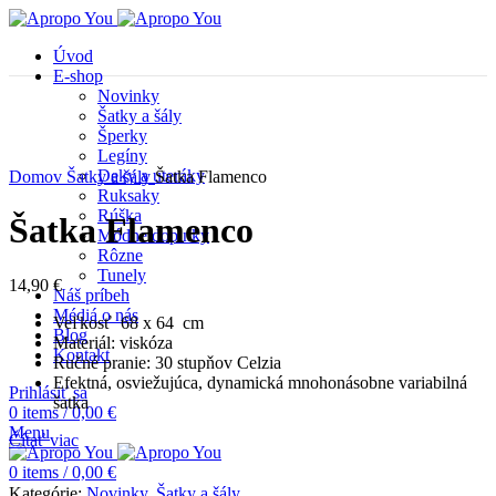
Úvod
E-shop
Novinky
Šatky a šály
Šperky
Legíny
Deky a uteráky
Domov
Šatky a šály
Šatka Flamenco
Ruksaky
Rúška
Šatka Flamenco
Módne doplnky
Rôzne
Tunely
14,90
€
Náš príbeh
Médiá o nás
Veľkosť 68 x 64 cm
Blog
Materiál: viskóza
Kontakt
Ručné pranie: 30 stupňov Celzia
Efektná, osviežujúca, dynamická mnohonásobne variabilná
Prihlásiť sa
šatka
0
items
/
0,00
€
Menu
Čítať viac
0
items
/
0,00
€
Kategórie:
Novinky
,
Šatky a šály