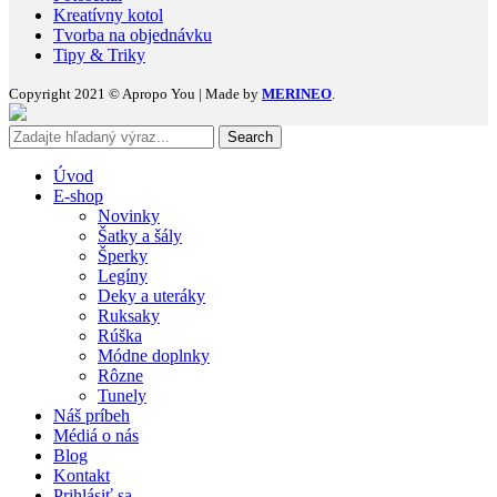
Kreatívny kotol
Tvorba na objednávku
Tipy & Triky
Copyright 2021 © Apropo You | Made by
MERINEO
.
Search
Úvod
E-shop
Novinky
Šatky a šály
Šperky
Legíny
Deky a uteráky
Ruksaky
Rúška
Módne doplnky
Rôzne
Tunely
Náš príbeh
Médiá o nás
Blog
Kontakt
Prihlásiť sa