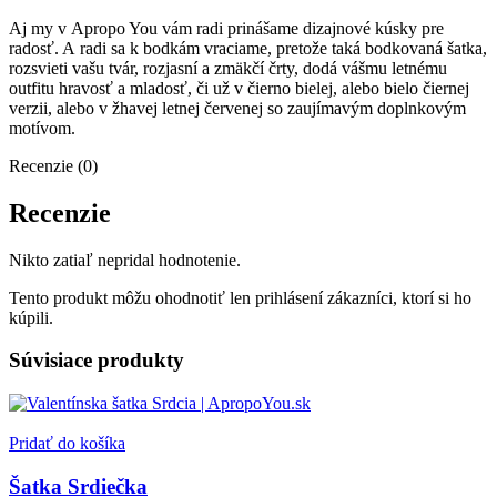
Aj my v Apropo You vám radi prinášame dizajnové kúsky pre
radosť. A radi sa k bodkám vraciame, pretože taká bodkovaná šatka,
rozsvieti vašu tvár, rozjasní a zmäkčí črty, dodá vášmu letnému
outfitu hravosť a mladosť, či už v čierno bielej, alebo bielo čiernej
verzii, alebo v žhavej letnej červenej so zaujímavým doplnkovým
motívom.
Recenzie (0)
Recenzie
Nikto zatiaľ nepridal hodnotenie.
Tento produkt môžu ohodnotiť len prihlásení zákazníci, ktorí si ho
kúpili.
Súvisiace produkty
Pridať do košíka
Šatka Srdiečka